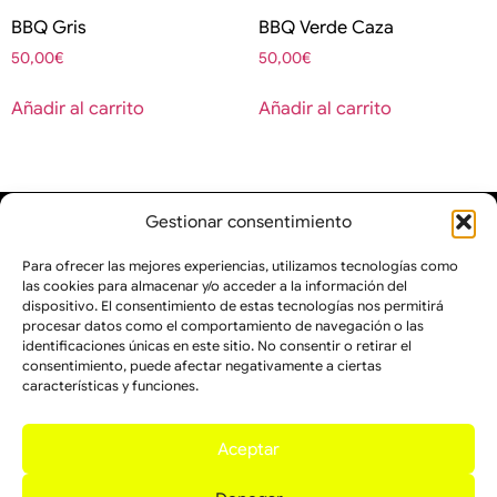
BBQ Gris
BBQ Verde Caza
50,00
€
50,00
€
Añadir al carrito
Añadir al carrito
Gestionar consentimiento
Para ofrecer las mejores experiencias, utilizamos tecnologías como
las cookies para almacenar y/o acceder a la información del
dispositivo. El consentimiento de estas tecnologías nos permitirá
procesar datos como el comportamiento de navegación o las
identificaciones únicas en este sitio. No consentir o retirar el
consentimiento, puede afectar negativamente a ciertas
características y funciones.
Inicio
Kikirikit en el mundo
Sobre Kikirikit
Productos
Contacto
Aceptar
FINANCIADO POR LA UNIÓN EUROPEA CON EL PROGRAMA KIT DIGITAL POR LOS