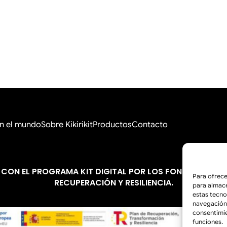
 en el mundo
Sobre Kikirikit
Productos
Contacto
 CON EL PROGRAMA KIT DIGITAL POR LOS FONDOS NEXT 
Para ofrece
RECUPERACIÓN Y RESILIENCIA.
para almace
estas tecn
navegación o
consentimie
funciones.